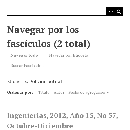
i
n
c
i
Navegar por los
p
a
fascículos (2 total)
l
Navegar todo
Navegar por Etiqueta
Buscar Fascículos
Etiquetas: Polivinil butiral
Ordenar por:
Título
Autor
Fecha de agregación
Ingenierías, 2012, Año 15, No 57,
Octubre-Diciembre