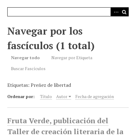
i
n
c
i
Navegar por los
p
a
fascículos (1 total)
l
Navegar todo
Navegar por Etiqueta
Buscar Fascículos
Etiquetas: Preñez de libertad
Ordenar por:
Título
Autor
Fecha de agregación
Fruta Verde, publicación del
Taller de creación literaria de la