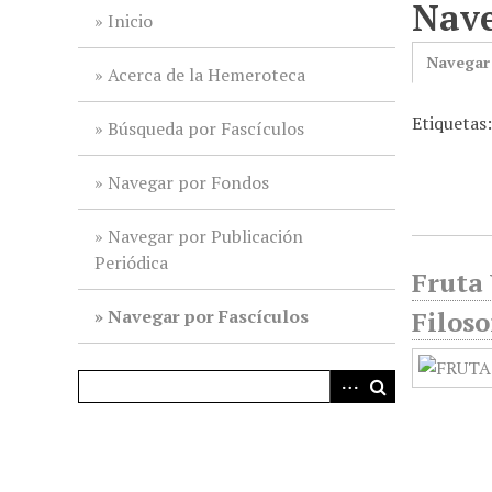
Nave
i
Inicio
n
Navegar
c
Acerca de la Hemeroteca
i
Etiquetas:
p
Búsqueda por Fascículos
a
l
Navegar por Fondos
Navegar por Publicación
Periódica
Fruta 
Navegar por Fascículos
Filoso