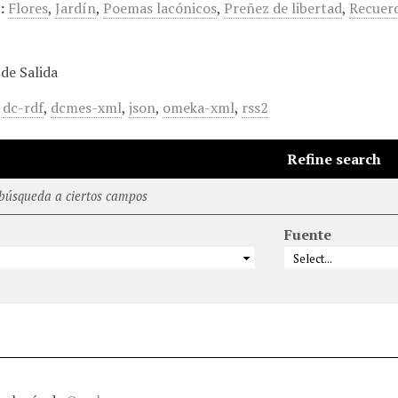
:
Flores
,
Jardín
,
Poemas lacónicos
,
Preñez de libertad
,
Recuer
de Salida
,
dc-rdf
,
dcmes-xml
,
json
,
omeka-xml
,
rss2
Refine search
 búsqueda a ciertos campos
Fuente