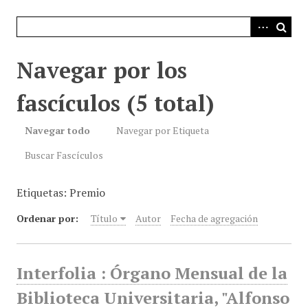
i
n
c
i
Navegar por los
p
a
fascículos (5 total)
l
Navegar todo
Navegar por Etiqueta
Buscar Fascículos
Etiquetas: Premio
Ordenar por:
Título
Autor
Fecha de agregación
Interfolia : Órgano Mensual de la
Biblioteca Universitaria, "Alfonso