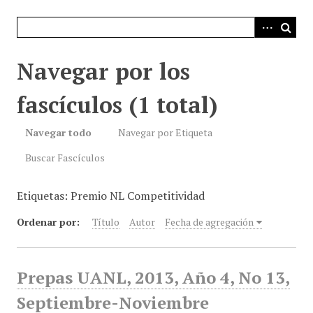
i
n
c
i
Navegar por los
p
a
fascículos (1 total)
l
Navegar todo
Navegar por Etiqueta
Buscar Fascículos
Etiquetas: Premio NL Competitividad
Ordenar por:
Título
Autor
Fecha de agregación
Prepas UANL, 2013, Año 4, No 13,
Septiembre-Noviembre