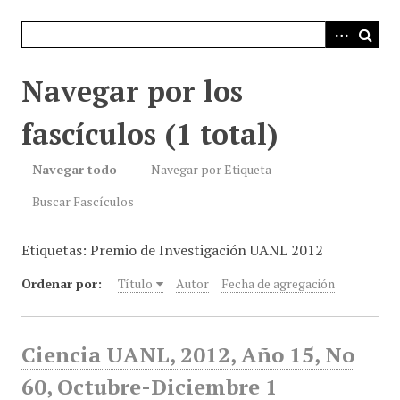
i
n
c
i
Navegar por los
p
a
fascículos (1 total)
l
Navegar todo
Navegar por Etiqueta
Buscar Fascículos
Etiquetas: Premio de Investigación UANL 2012
Ordenar por:
Título
Autor
Fecha de agregación
Ciencia UANL, 2012, Año 15, No
60, Octubre-Diciembre 1