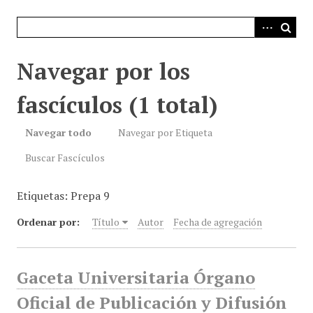
i
n
c
i
Navegar por los
p
a
fascículos (1 total)
l
Navegar todo
Navegar por Etiqueta
Buscar Fascículos
Etiquetas: Prepa 9
Ordenar por:
Título
Autor
Fecha de agregación
Gaceta Universitaria Órgano
Oficial de Publicación y Difusión