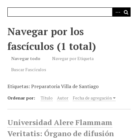
i
n
c
i
Navegar por los
p
a
fascículos (1 total)
l
Navegar todo
Navegar por Etiqueta
Buscar Fascículos
Etiquetas: Preparatoria Villa de Santiago
Ordenar por:
Título
Autor
Fecha de agregación
Universidad Alere Flammam
Veritatis: Órgano de difusión