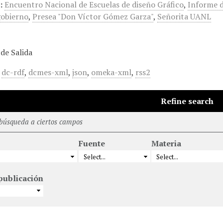
:
Encuentro Nacional de Escuelas de diseño Gráfico
,
Informe d
gobierno
,
Presea "Don Víctor Gómez Garza"
,
Señorita UANL
de Salida
,
dc-rdf
,
dcmes-xml
,
json
,
omeka-xml
,
rss2
Refine search
 búsqueda a ciertos campos
Fuente
Materia
publicación