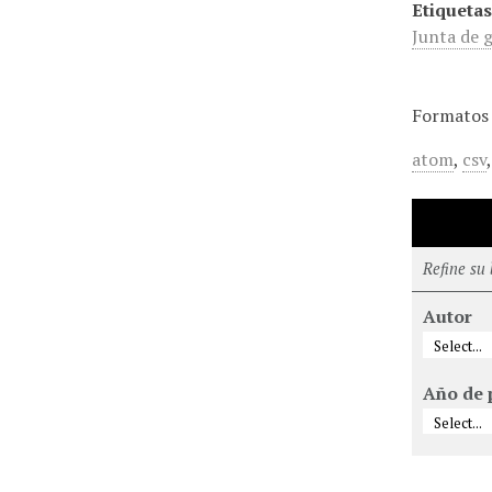
Etiquetas
Junta de 
Formatos 
atom
,
csv
Refine su
Autor
Año de 