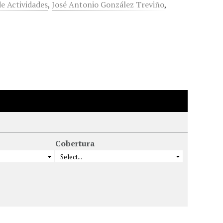
e Actividades
,
José Antonio González Treviño
,
Cobertura