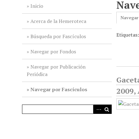
Nave
i
Inicio
n
Navegar
c
Acerca de la Hemeroteca
i
Etiquetas
p
Búsqueda por Fascículos
a
l
Navegar por Fondos
Navegar por Publicación
Periódica
Gaceta
Navegar por Fascículos
2009, 