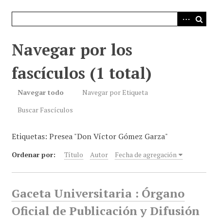
i
n
c
i
Navegar por los
p
a
fascículos (1 total)
l
Navegar todo
Navegar por Etiqueta
Buscar Fascículos
Etiquetas: Presea "Don Víctor Gómez Garza"
Ordenar por:
Título
Autor
Fecha de agregación
Gaceta Universitaria : Órgano
Oficial de Publicación y Difusión