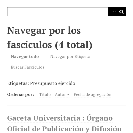
i
n
c
i
Navegar por los
p
a
fascículos (4 total)
l
Navegar todo
Navegar por Etiqueta
Buscar Fascículos
Etiquetas: Presupuesto ejercido
Ordenar por:
Título
Autor
Fecha de agregación
Gaceta Universitaria : Órgano
Oficial de Publicación y Difusión