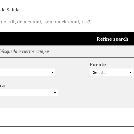
de Salida
,
dc-rdf
,
dcmes-xml
,
json
,
omeka-xml
,
rss2
Refine search
 búsqueda a ciertos campos
Fuente
ra