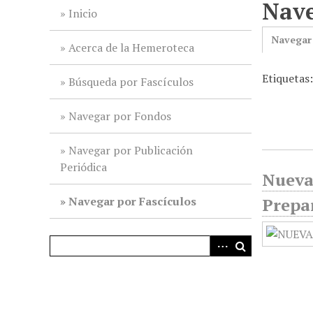
Nave
i
Inicio
n
Navegar
c
Acerca de la Hemeroteca
i
Etiquetas
p
Búsqueda por Fascículos
a
l
Navegar por Fondos
Navegar por Publicación
Periódica
Nueva 
Navegar por Fascículos
Prepar