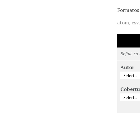
Formatos 
atom
,
csv
Refine su
Autor
Cobertu