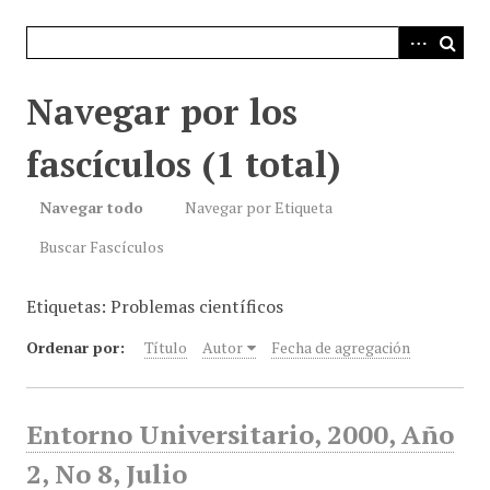
i
n
c
i
Navegar por los
p
a
fascículos (1 total)
l
Navegar todo
Navegar por Etiqueta
Buscar Fascículos
Etiquetas: Problemas científicos
Ordenar por:
Título
Autor
Fecha de agregación
Entorno Universitario, 2000, Año
2, No 8, Julio