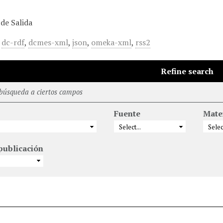
de Salida
,
dc-rdf
,
dcmes-xml
,
json
,
omeka-xml
,
rss2
Refine search
 búsqueda a ciertos campos
Fuente
Mate
publicación