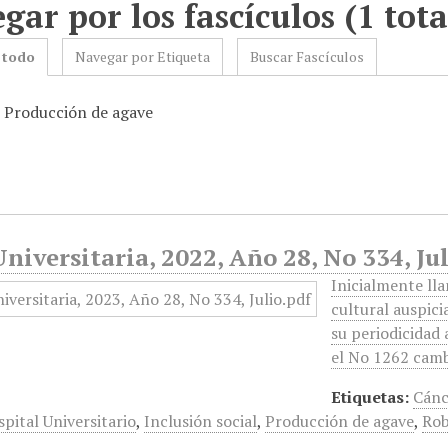
gar por los fascículos (1 tota
 todo
Navegar por Etiqueta
Buscar Fascículos
: Producción de agave
niversitaria, 2022, Año 28, No 334, Ju
Inicialmente ll
cultural auspic
su periodicidad 
el No 1262 camb
Etiquetas:
Cánc
pital Universitario
,
Inclusión social
,
Producción de agave
,
Ro