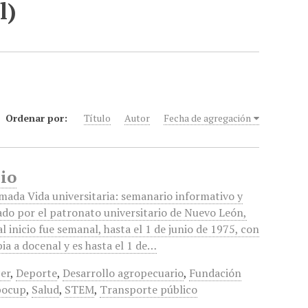
l)
Ordenar por:
Título
Autor
Fecha de agregación
lio
amada Vida universitaria: semanario informativo y
iado por el patronato universitario de Nuevo León,
al inicio fue semanal, hasta el 1 de junio de 1975, con
ia a docenal y es hasta el 1 de…
er
,
Deporte
,
Desarrollo agropecuario
,
Fundación
bocup
,
Salud
,
STEM
,
Transporte público