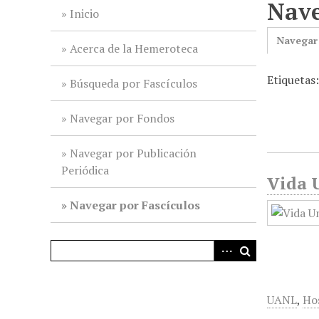
Nave
i
Inicio
n
Navegar
c
Acerca de la Hemeroteca
i
Etiquetas
p
Búsqueda por Fascículos
a
l
Navegar por Fondos
Navegar por Publicación
Periódica
Vida U
Navegar por Fascículos
UANL
,
Hos