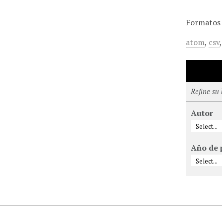
Formatos 
atom
,
csv
Refine su
Autor
Año de 