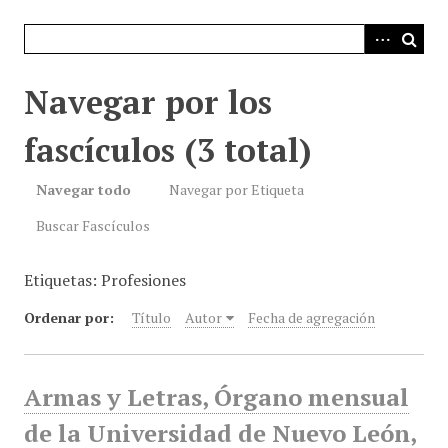
i
n
c
i
Navegar por los
p
a
fascículos (3 total)
l
Navegar todo
Navegar por Etiqueta
Buscar Fascículos
Etiquetas: Profesiones
Ordenar por:
Título
Autor
Fecha de agregación
Armas y Letras, Órgano mensual
de la Universidad de Nuevo León,