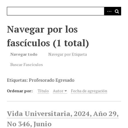
i
n
c
i
Navegar por los
p
a
fascículos (1 total)
l
Navegar todo
Navegar por Etiqueta
Buscar Fascículos
Etiquetas: Profesorado Egresado
Ordenar por:
Título
Autor
Fecha de agregación
Vida Universitaria, 2024, Año 29,
No 346, Junio