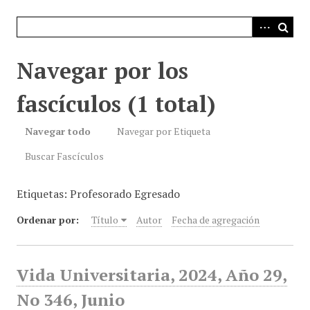
i
n
c
i
Navegar por los
p
a
fascículos (1 total)
l
Navegar todo
Navegar por Etiqueta
Buscar Fascículos
Etiquetas: Profesorado Egresado
Ordenar por:
Título
Autor
Fecha de agregación
Vida Universitaria, 2024, Año 29,
No 346, Junio