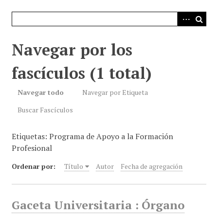
i
n
c
i
Navegar por los
p
a
fascículos (1 total)
l
Navegar todo
Navegar por Etiqueta
Buscar Fascículos
Etiquetas: Programa de Apoyo a la Formación
Profesional
Ordenar por:
Título
Autor
Fecha de agregación
Gaceta Universitaria : Órgano