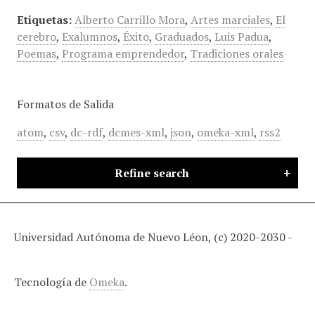
Etiquetas:
Alberto Carrillo Mora
,
Artes marciales
,
El
cerebro
,
Exalumnos
,
Éxito
,
Graduados
,
Luis Padua
,
Poemas
,
Programa emprendedor
,
Tradiciones orales
Formatos de Salida
atom
,
csv
,
dc-rdf
,
dcmes-xml
,
json
,
omeka-xml
,
rss2
Refine search
Universidad Autónoma de Nuevo Léon, (c) 2020-2030 -
Tecnología de
Omeka
.