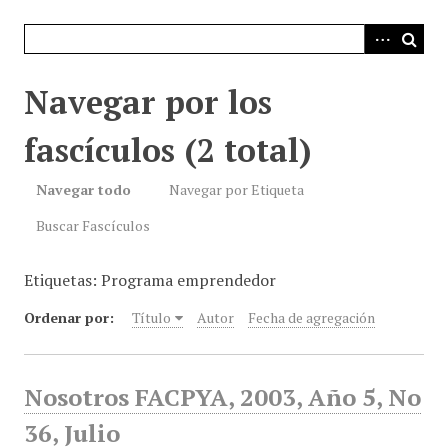
i
n
c
i
Navegar por los
p
a
fascículos (2 total)
l
Navegar todo
Navegar por Etiqueta
Buscar Fascículos
Etiquetas: Programa emprendedor
Ordenar por:
Título
Autor
Fecha de agregación
Nosotros FACPYA, 2003, Año 5, No
36, Julio