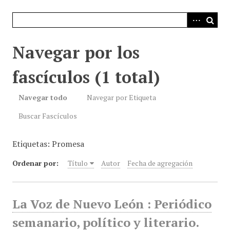
i
n
c
i
Navegar por los
p
a
fascículos (1 total)
l
Navegar todo
Navegar por Etiqueta
Buscar Fascículos
Etiquetas: Promesa
Ordenar por:
Título
Autor
Fecha de agregación
La Voz de Nuevo León : Periódico
semanario, político y literario.