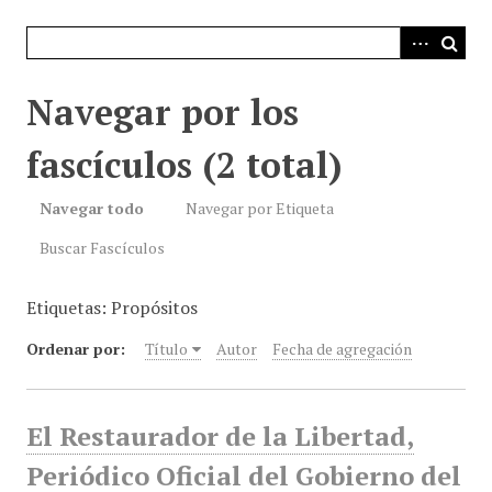
i
n
c
i
Navegar por los
p
a
fascículos (2 total)
l
Navegar todo
Navegar por Etiqueta
Buscar Fascículos
Etiquetas: Propósitos
Ordenar por:
Título
Autor
Fecha de agregación
El Restaurador de la Libertad,
Periódico Oficial del Gobierno del