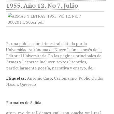
1955, Año 12, No 7, Julio
Es una publicación trimestral editada por la
Universidad Autónoma de Nuevo León a través de la
Editorial Universitaria. En las páginas principales de
Armas y Letras se incluyen textos literarios,
particularmente poesía, narrativa y ensayo, de…
Etiquetas:
Antonio Caso
,
Carlomagno
,
Publio Ovidio
Nasón
,
Quevedo
Formatos de Salida
atom
,
csv
,
dc-rdf
,
dcmes-xml
,
json
,
omeka-xml
,
rss2