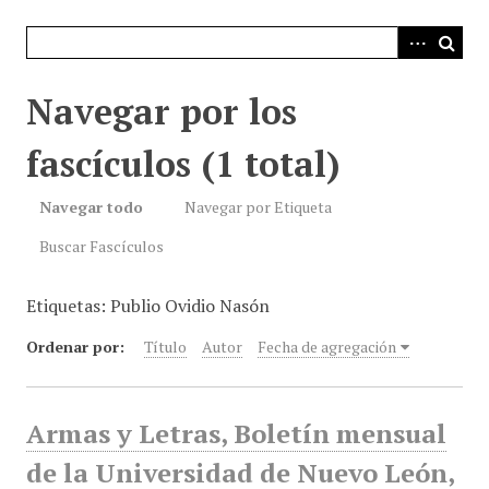
i
n
c
i
Navegar por los
p
a
fascículos (1 total)
l
Navegar todo
Navegar por Etiqueta
Buscar Fascículos
Etiquetas: Publio Ovidio Nasón
Ordenar por:
Título
Autor
Fecha de agregación
Armas y Letras, Boletín mensual
de la Universidad de Nuevo León,