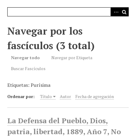
i
n
c
i
Navegar por los
p
a
fascículos (3 total)
l
Navegar todo
Navegar por Etiqueta
Buscar Fascículos
Etiquetas: Purísima
Ordenar por:
Título
Autor
Fecha de agregación
La Defensa del Pueblo, Dios,
patria, libertad, 1889, Año 7, No