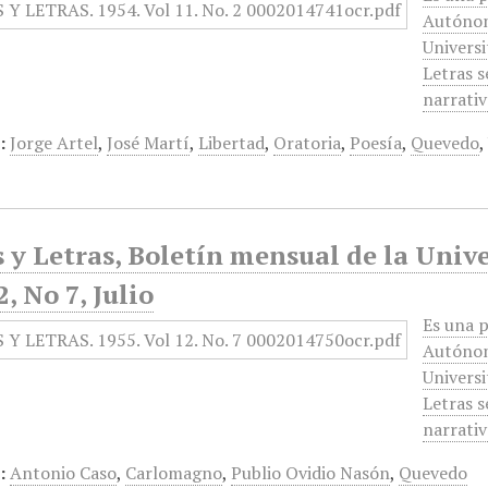
Autónom
Universi
Letras s
narrativ
:
Jorge Artel
,
José Martí
,
Libertad
,
Oratoria
,
Poesía
,
Quevedo
 y Letras, Boletín mensual de la Univ
, No 7, Julio
Es una p
Autónom
Universi
Letras s
narrativ
:
Antonio Caso
,
Carlomagno
,
Publio Ovidio Nasón
,
Quevedo