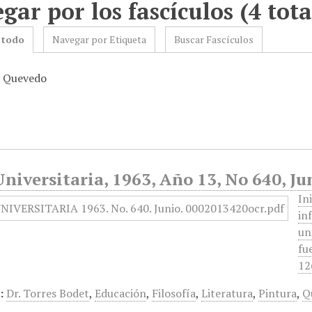
gar por los fascículos (4 tota
 todo
Navegar por Etiqueta
Buscar Fascículos
: Quevedo
niversitaria, 1963, Año 13, No 640, Ju
In
in
un
fu
12
:
Dr. Torres Bodet
,
Educación
,
Filosofía
,
Literatura
,
Pintura
,
Q