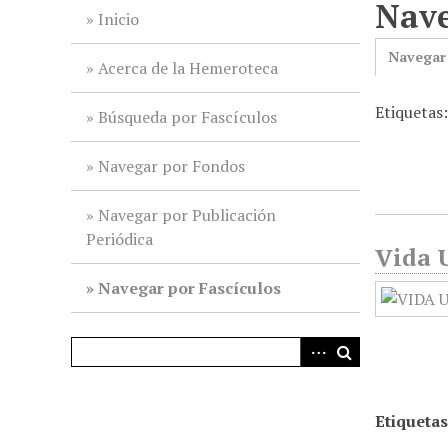
Nave
i
Inicio
n
Navegar
c
Acerca de la Hemeroteca
i
Etiquetas
p
Búsqueda por Fascículos
a
l
Navegar por Fondos
Navegar por Publicación
Periódica
Vida U
Navegar por Fascículos
Etiquetas