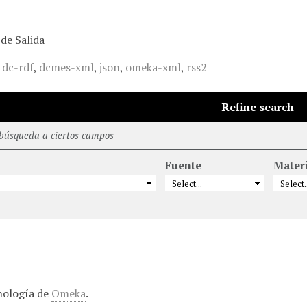
de Salida
,
dc-rdf
,
dcmes-xml
,
json
,
omeka-xml
,
rss2
Refine search
 búsqueda a ciertos campos
Fuente
Mater
nología de
Omeka
.