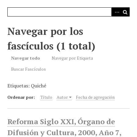
i
n
c
i
Navegar por los
p
a
fascículos (1 total)
l
Navegar todo
Navegar por Etiqueta
Buscar Fascículos
Etiquetas: Quiché
Ordenar por:
Título
Autor
Fecha de agregación
Reforma Siglo XXI, Órgano de
Difusión y Cultura, 2000, Año 7,