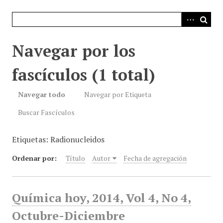
i
n
c
i
Navegar por los
p
a
fascículos (1 total)
l
Navegar todo
Navegar por Etiqueta
Buscar Fascículos
Etiquetas: Radionucleidos
Ordenar por:
Título
Autor
Fecha de agregación
Química hoy, 2014, Vol 4, No 4,
Octubre-Diciembre