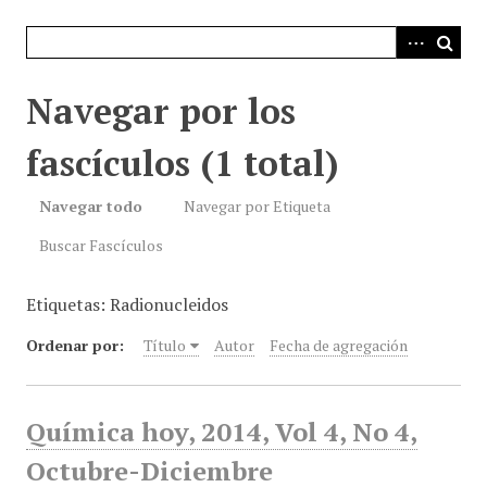
i
n
c
i
Navegar por los
p
a
fascículos (1 total)
l
Navegar todo
Navegar por Etiqueta
Buscar Fascículos
Etiquetas: Radionucleidos
Ordenar por:
Título
Autor
Fecha de agregación
Química hoy, 2014, Vol 4, No 4,
Octubre-Diciembre