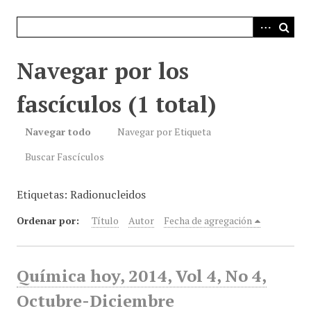
i
n
c
i
Navegar por los
p
a
fascículos (1 total)
l
Navegar todo
Navegar por Etiqueta
Buscar Fascículos
Etiquetas: Radionucleidos
Ordenar por:
Título
Autor
Fecha de agregación
Química hoy, 2014, Vol 4, No 4,
Octubre-Diciembre