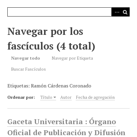
i
n
c
i
Navegar por los
p
a
fascículos (4 total)
l
Navegar todo
Navegar por Etiqueta
Buscar Fascículos
Etiquetas: Ramón Cárdenas Coronado
Ordenar por:
Título
Autor
Fecha de agregación
Gaceta Universitaria : Órgano
Oficial de Publicación y Difusión