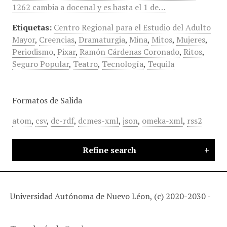
1262 cambia a docenal y es hasta el 1 de…
Etiquetas:
Centro Regional para el Estudio del Adulto
Mayor
,
Creencias
,
Dramaturgia
,
Mina
,
Mitos
,
Mujeres
,
Periodismo
,
Pixar
,
Ramón Cárdenas Coronado
,
Ritos
,
Seguro Popular
,
Teatro
,
Tecnología
,
Tequila
Formatos de Salida
atom
,
csv
,
dc-rdf
,
dcmes-xml
,
json
,
omeka-xml
,
rss2
Refine search
Universidad Autónoma de Nuevo Léon, (c) 2020-2030 -