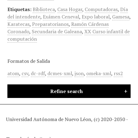
Etiquetas:
Biblioteca
,
Casa Hogar
,
Computadoras
,
Día
del intendente
,
Exámen Ceneval
,
Expo laboral
,
Gamesa
,
Karatecas
,
Preparatorianos
,
Ramón Cárdenas
Coronado
,
Secundaria de Galeana
,
XX Curso infantil de
computación
Formatos de Salida
atom
,
csv
,
dc-rdf
,
dcmes-xml
,
json
,
omeka-xml
,
rss2
Refine search
Universidad Autónoma de Nuevo Léon, (c) 2020-2030 -