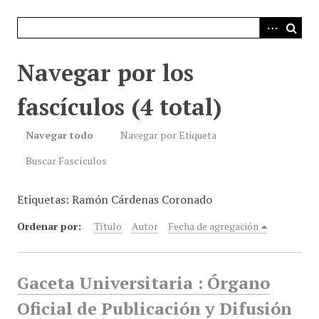
i
n
c
i
Navegar por los
p
a
fascículos (4 total)
l
Navegar todo
Navegar por Etiqueta
Buscar Fascículos
Etiquetas: Ramón Cárdenas Coronado
Ordenar por:
Título
Autor
Fecha de agregación
Gaceta Universitaria : Órgano
Oficial de Publicación y Difusión