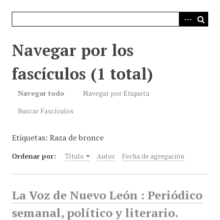
i
n
c
i
Navegar por los
p
a
fascículos (1 total)
l
Navegar todo
Navegar por Etiqueta
Buscar Fascículos
Etiquetas: Raza de bronce
Ordenar por:
Título
Autor
Fecha de agregación
La Voz de Nuevo León : Periódico
semanal, político y literario.