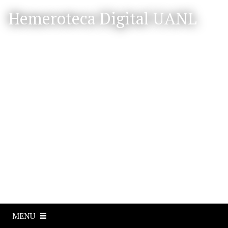
S
Hemeroteca Digital UANL
a
l
t
a
r
a
l
c
o
n
t
e
n
i
d
o
p
MENU
r