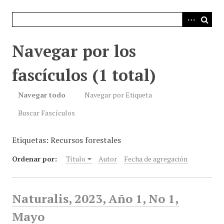
i
n
c
i
Navegar por los
p
a
fascículos (1 total)
l
Navegar todo
Navegar por Etiqueta
Buscar Fascículos
Etiquetas: Recursos forestales
Ordenar por:
Título
Autor
Fecha de agregación
Naturalis, 2023, Año 1, No 1,
Mayo