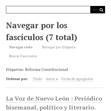
i
n
c
i
Navegar por los
p
a
fascículos (7 total)
l
Navegar todo
Navegar por Etiqueta
Buscar Fascículos
Etiquetas: Reforma Constitucional
Ordenar por:
Título
Autor
Fecha de agregación
La Voz de Nuevo León : Periódico
bisemanal, político y literario.