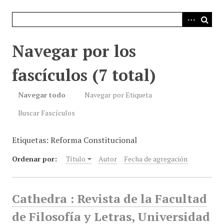
i
n
c
i
Navegar por los
p
a
fascículos (7 total)
l
Navegar todo
Navegar por Etiqueta
Buscar Fascículos
Etiquetas: Reforma Constitucional
Ordenar por:
Título
Autor
Fecha de agregación
Cathedra : Revista de la Facultad
de Filosofía y Letras, Universidad