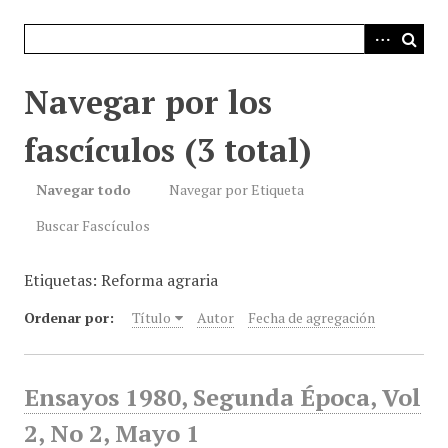
i
n
c
i
Navegar por los
p
a
fascículos (3 total)
l
Navegar todo
Navegar por Etiqueta
Buscar Fascículos
Etiquetas: Reforma agraria
Ordenar por:
Título
Autor
Fecha de agregación
Ensayos 1980, Segunda Época, Vol
2, No 2, Mayo 1