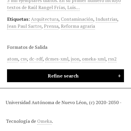
5 mil ejemplares diarios. En su primer número incluyó
textos de Raúl Rangel Frías, Luis…
Etiquetas:
Arquitectura
,
Contaminación
,
Industrias
,
Jean Paul Sartre
,
Prensa
,
Reforma agraria
Formatos de Salida
atom
,
csv
,
dc-rdf
,
dcmes-xml
,
json
,
omeka-xml
,
rss2
Refine search
Universidad Autónoma de Nuevo Léon, (c) 2020-2030 -
Tecnología de
Omeka
.