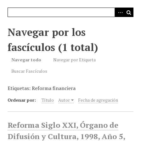
i
n
c
i
Navegar por los
p
a
fascículos (1 total)
l
Navegar todo
Navegar por Etiqueta
Buscar Fascículos
Etiquetas: Reforma financiera
Ordenar por:
Título
Autor
Fecha de agregación
Reforma Siglo XXI, Órgano de
Difusión y Cultura, 1998, Año 5,