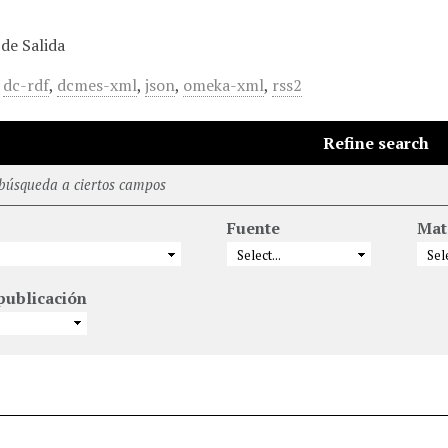
de Salida
,
dc-rdf
,
dcmes-xml
,
json
,
omeka-xml
,
rss2
Refine search
 búsqueda a ciertos campos
Fuente
Mat
publicación