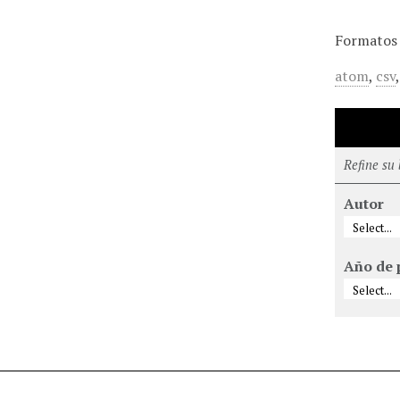
Formatos 
atom
,
csv
Refine su
Autor
Año de 