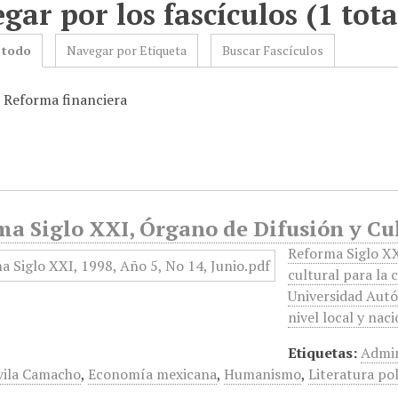
gar por los fascículos (1 tota
 todo
Navegar por Etiqueta
Buscar Fascículos
: Reforma financiera
a Siglo XXI, Órgano de Difusión y Cul
Reforma Siglo XX
cultural para la 
Universidad Autó
nivel local y na
Etiquetas:
Admin
vila Camacho
,
Economía mexicana
,
Humanismo
,
Literatura pol