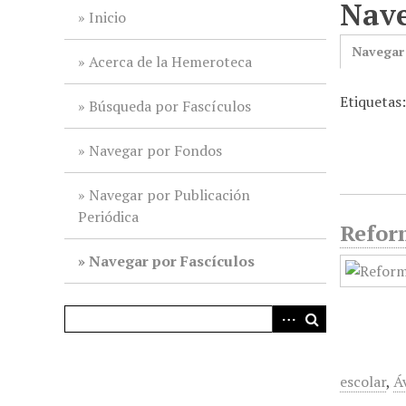
Nave
i
Inicio
n
Navegar
c
Acerca de la Hemeroteca
i
Etiquetas
p
Búsqueda por Fascículos
a
l
Navegar por Fondos
Navegar por Publicación
Periódica
Reform
Navegar por Fascículos
escolar
,
Á