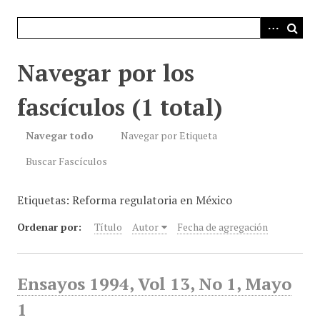
i
n
c
i
Navegar por los
p
a
fascículos (1 total)
l
Navegar todo
Navegar por Etiqueta
Buscar Fascículos
Etiquetas: Reforma regulatoria en México
Ordenar por:
Título
Autor
Fecha de agregación
Ensayos 1994, Vol 13, No 1, Mayo
1