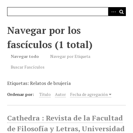
i
n
c
i
Navegar por los
p
a
fascículos (1 total)
l
Navegar todo
Navegar por Etiqueta
Buscar Fascículos
Etiquetas: Relatos de brujería
Ordenar por:
Título
Autor
Fecha de agregación
Cathedra : Revista de la Facultad
de Filosofía y Letras, Universidad