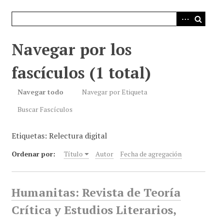
i
n
c
i
Navegar por los
p
a
fascículos (1 total)
l
Navegar todo
Navegar por Etiqueta
Buscar Fascículos
Etiquetas: Relectura digital
Ordenar por:
Título
Autor
Fecha de agregación
Humanitas: Revista de Teoría
Crítica y Estudios Literarios,