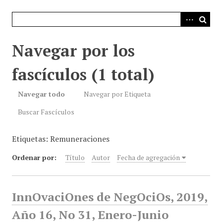
i
n
c
i
Navegar por los
p
a
fascículos (1 total)
l
Navegar todo
Navegar por Etiqueta
Buscar Fascículos
Etiquetas: Remuneraciones
Ordenar por:
Título
Autor
Fecha de agregación
InnOvaciOnes de NegOciOs, 2019,
Año 16, No 31, Enero-Junio