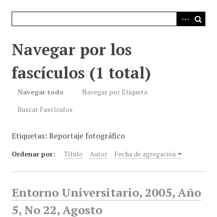
i
n
c
i
Navegar por los
p
a
fascículos (1 total)
l
Navegar todo
Navegar por Etiqueta
Buscar Fascículos
Etiquetas: Reportaje fotográfico
Ordenar por:
Título
Autor
Fecha de agregación
Entorno Universitario, 2005, Año
5, No 22, Agosto