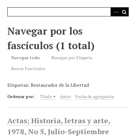
i
n
c
i
Navegar por los
p
a
fascículos (1 total)
l
Navegar todo
Navegar por Etiqueta
Buscar Fascículos
Etiquetas: Restaurador de la Libertad
Ordenar por:
Título
Autor
Fecha de agregación
Actas; Historia, letras y arte,
1978, No 5, Julio-Septiembre