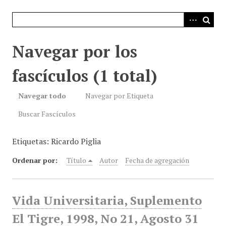
i
n
c
i
Navegar por los
p
a
fascículos (1 total)
l
Navegar todo
Navegar por Etiqueta
Buscar Fascículos
Etiquetas: Ricardo Piglia
Ordenar por:
Título
Autor
Fecha de agregación
Vida Universitaria, Suplemento
El Tigre, 1998, No 21, Agosto 31