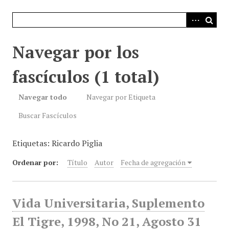
i
n
c
i
Navegar por los
p
a
fascículos (1 total)
l
Navegar todo
Navegar por Etiqueta
Buscar Fascículos
Etiquetas: Ricardo Piglia
Ordenar por:
Título
Autor
Fecha de agregación
Vida Universitaria, Suplemento
El Tigre, 1998, No 21, Agosto 31