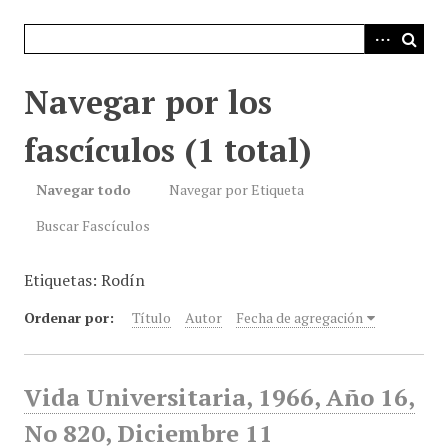
i
n
c
i
Navegar por los
p
a
fascículos (1 total)
l
Navegar todo
Navegar por Etiqueta
Buscar Fascículos
Etiquetas: Rodín
Ordenar por:
Título
Autor
Fecha de agregación
Vida Universitaria, 1966, Año 16,
No 820, Diciembre 11