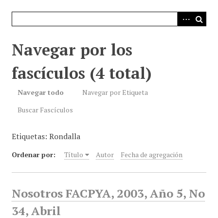
i
n
c
i
Navegar por los
p
a
fascículos (4 total)
l
Navegar todo
Navegar por Etiqueta
Buscar Fascículos
Etiquetas: Rondalla
Ordenar por:
Título
Autor
Fecha de agregación
Nosotros FACPYA, 2003, Año 5, No
34, Abril