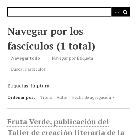
i
n
c
i
Navegar por los
p
a
fascículos (1 total)
l
Navegar todo
Navegar por Etiqueta
Buscar Fascículos
Etiquetas: Ruptura
Ordenar por:
Título
Autor
Fecha de agregación
Fruta Verde, publicación del
Taller de creación literaria de la