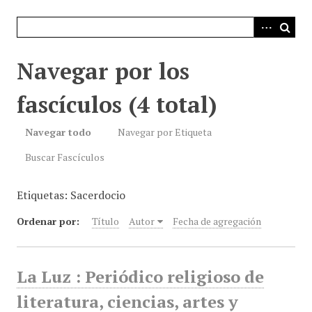
i
n
c
i
Navegar por los
p
a
fascículos (4 total)
l
Navegar todo
Navegar por Etiqueta
Buscar Fascículos
Etiquetas: Sacerdocio
Ordenar por:
Título
Autor
Fecha de agregación
La Luz : Periódico religioso de
literatura, ciencias, artes y